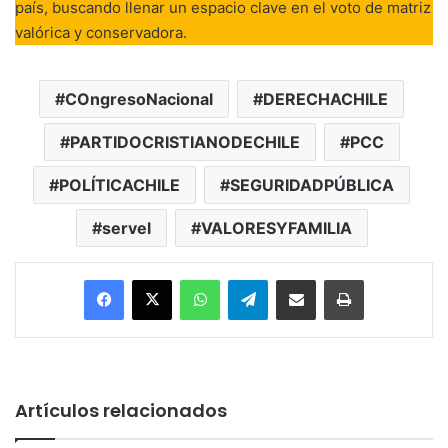
país, buscando llenar un espacio clave en el voto de matriz
valórica y conservadora.
COngresoNacional
DERECHACHILE
PARTIDOCRISTIANODECHILE
PCC
POLÍTICACHILE
SEGURIDADPÚBLICA
servel
VALORESYFAMILIA
Facebook
X
WhatsApp
Telegram
Enviar vía email
Imprimir
Artículos relacionados