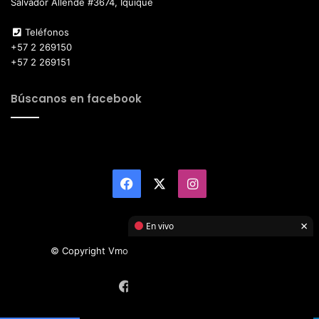
Salvador Allende #3674, Iquique
Teléfonos
+57 2 269150
+57 2 269151
Búscanos en facebook
Facebook
X
Instagram
×
En vivo
© Copyright Vmotor TI 2026, All Rights Reserved
Facebook
X
Instagram