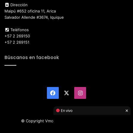
Dirección
Maipú #652 oficina 11, Arica
Salvador Allende #3674, Iquique
Teléfonos
+57 2 269150
+57 2 269151
Búscanos en facebook
Facebook
X
Instagram
×
En vivo
© Copyright Vmotor TI 2026, All Rights Reserved