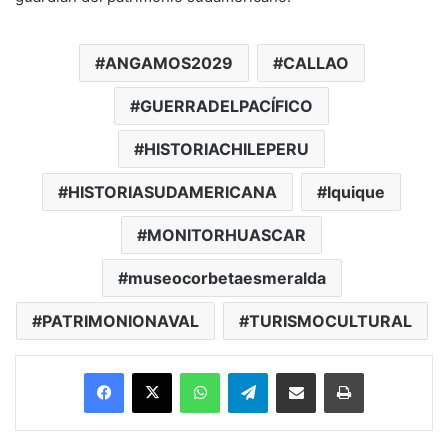
ANGAMOS2029
CALLAO
GUERRADELPACÍFICO
HISTORIACHILEPERU
HISTORIASUDAMERICANA
Iquique
MONITORHUASCAR
museocorbetaesmeralda
PATRIMONIONAVAL
TURISMOCULTURAL
Facebook
X
WhatsApp
Telegram
Enviar vía email
Imprimir