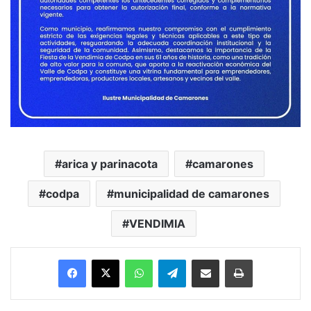
arica y parinacota
camarones
codpa
municipalidad de camarones
VENDIMIA
Facebook
X
WhatsApp
Telegram
Enviar vía email
Imprimir