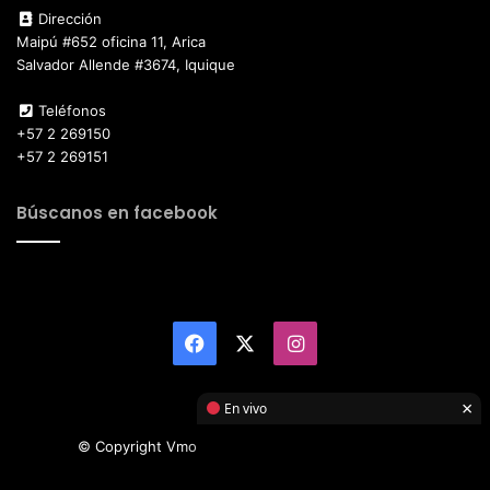
Dirección
Maipú #652 oficina 11, Arica
Salvador Allende #3674, Iquique
Teléfonos
+57 2 269150
+57 2 269151
Búscanos en facebook
Facebook
X
Instagram
×
En vivo
© Copyright Vmotor TI 2026, All Rights Reserved