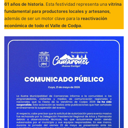
61 años de historia
. Esta festividad representa una
vitrina
fundamental para productores locales y artesanos
,
además de ser un motor clave para la
reactivación
económica de todo el Valle de Codpa
.