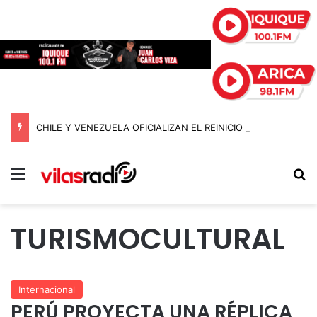
CHILE Y VENEZUELA OFICIALIZAN EL REINICIO DE RELACIONES CONSULARES Y AVANZAN HACIA LA NORMALIZACIÓN DE VÍNCULOS BILATERALES
Menú
B
TURISMOCULTURAL
Internacional
PERÚ PROYECTA UNA RÉPLICA