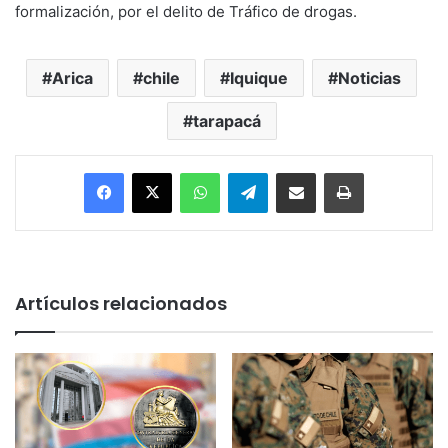
formalización, por el delito de Tráfico de drogas.
Arica
chile
Iquique
Noticias
tarapacá
Facebook
X
WhatsApp
Telegram
Enviar vía email
Imprimir
Artículos relacionados