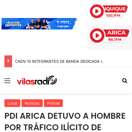
CAEN 10 INTEGRANTES DE BANDA DEDICADA A LA TRATA Y EXPLOTACIÓN SEXUAL DE MENORES EN TARAPACÁ
Menú
B
Local
Noticias
Policial
PDI ARICA DETUVO A HOMBRE
POR TRÁFICO ILÍCITO DE