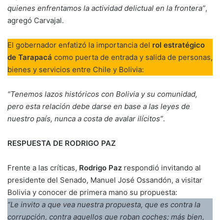
quienes enfrentamos la actividad delictual en la frontera”
,
agregó Carvajal.
El gobernador enfatizó la importancia del
rol estratégico
de Tarapacá
como puerta de entrada y salida de personas,
bienes y servicios entre Chile y Bolivia:
“Tenemos lazos históricos con Bolivia y su comunidad,
pero esta relación debe darse en base a las leyes de
nuestro país, nunca a costa de avalar ilícitos”
.
RESPUESTA DE RODRIGO PAZ
Frente a las críticas,
Rodrigo Paz
respondió invitando al
presidente del Senado, Manuel José Ossandón, a visitar
Bolivia y conocer de primera mano su propuesta:
“Le invito a que vea nuestra propuesta, que es contra la
corrupción, contra aquellos que roban coches; más bien,