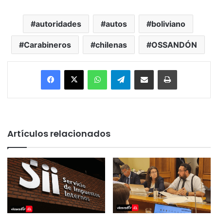
autoridades
autos
boliviano
Carabineros
chilenas
OSSANDÓN
Facebook
X
WhatsApp
Telegram
Enviar vía email
Imprimir
Artículos relacionados