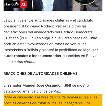
La polémica entre autoridades chilenas y el candidato
presidencial boliviano
Rodrigo Paz
escaló tras las
declaraciones del abanderado del Partido Demócrata
Cristiano (PDC), quien sugirió que Carabineros de Chile
podrían estar involucrados en robos de vehículos
trasladados a Bolivia y planteó la posibilidad de
legalizar
autos robados o indocumentados
, conocidos en Bolivia
como
autos chutos
.
REACCIONES DE AUTORIDADES CHILENAS
El
senador Manuel José Ossandón (RN)
se mostró
categórico ante los dichos de Paz:
“Que el candidato a la presidencia de Bolivia acuse a las
policías chilenas de robar autos, es inaceptable. Los