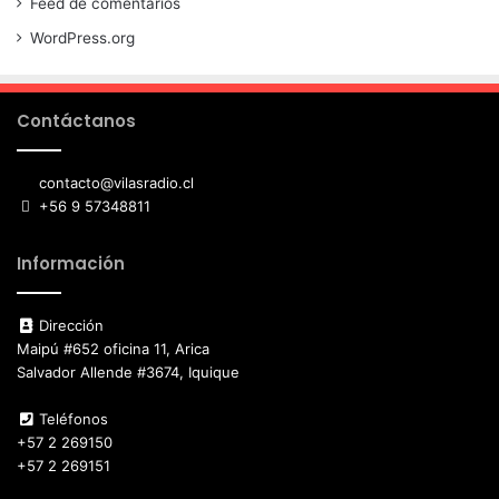
Feed de comentarios
WordPress.org
Contáctanos
contacto@vilasradio.cl
+56 9 57348811
Información
Dirección
Maipú #652 oficina 11, Arica
Salvador Allende #3674, Iquique
Teléfonos
+57 2 269150
+57 2 269151