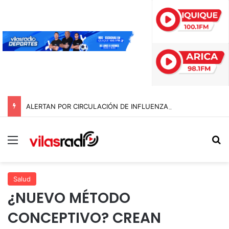
ALERTAN POR CIRCULACIÓN DE INFLUENZA AVIAR TRAS NUEVO HALLAZGO EN IQUIQUE
Menú
B
Salud
¿NUEVO MÉTODO
CONCEPTIVO? CREAN