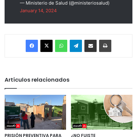
— Ministerio de Salud (@ministeriosalud)
January 14, 2024
Facebook
X
WhatsApp
Telegram
Enviar vía email
Imprimir
Artículos relacionados
PRISIÓN PREVENTIVA PARA
¿NO FUISTE