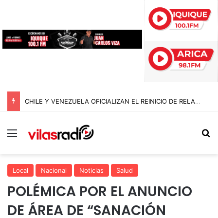
CHILE Y VENEZUELA OFICIALIZAN EL REINICIO DE RELACIONES CONSULARES Y AVANZAN HACIA LA NORMALIZACIÓN DE VÍNCULOS BILATERALES
Menú
B
Local
Nacional
Noticias
Salud
POLÉMICA POR EL ANUNCIO
DE ÁREA DE “SANACIÓN