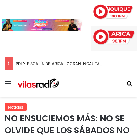
PDI Y FISCALÍA DE ARICA LOGRAN INCAUTAR 28 KILOS DE MARIHUANA OCULTOS EN UN CAMIÓN DE ALTO TONELAJE EN CHUNGARÁ
Menú
B
Noticias
NO ENSUCIEMOS MÁS: NO SE
OLVIDE QUE LOS SÁBADOS NO