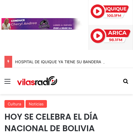
HOSPITAL DE IQUIQUE YA TIENE SU BANDERA DE SAN LORENZO: FUE BENDECIDA POR EL CAPELLÁN Y CONFECCIONADA EN EL MISMO RECINTO
Menú
B
Cultura
Noticias
HOY SE CELEBRA EL DÍA
NACIONAL DE BOLIVIA