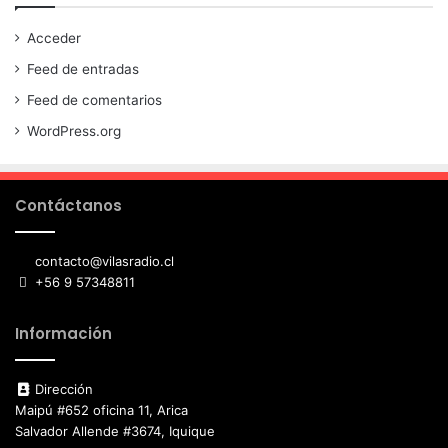
Acceder
Feed de entradas
Feed de comentarios
WordPress.org
Contáctanos
contacto@vilasradio.cl
+56 9 57348811
Información
Dirección
Maipú #652 oficina 11, Arica
Salvador Allende #3674, Iquique