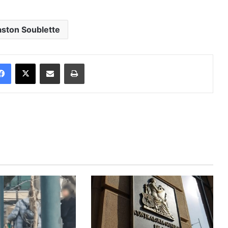
aston Soublette
Facebook
X
Enviar vía email
Imprimir