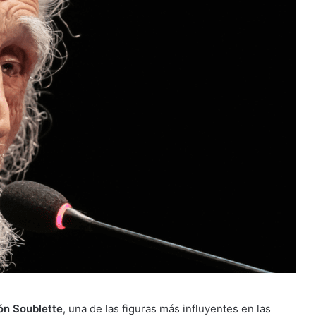
ón Soublette
, una de las figuras más influyentes en las