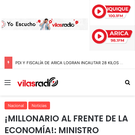
PDI Y FISCALÍA DE ARICA LOGRAN INCAUTAR 28 KILOS DE MARIHUANA OCULTOS EN UN CAMIÓN DE ALTO TONELAJE EN CHUNGARÁ
Menú
B
Nacional
Noticias
¡MILLONARIO AL FRENTE DE LA
ECONOMÍA!: MINISTRO