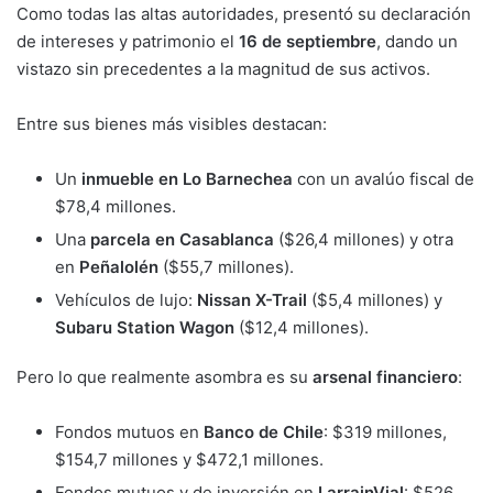
Como todas las altas autoridades, presentó su declaración
de intereses y patrimonio el
16 de septiembre
, dando un
vistazo sin precedentes a la magnitud de sus activos.
Entre sus bienes más visibles destacan:
Un
inmueble en Lo Barnechea
con un avalúo fiscal de
$78,4 millones.
Una
parcela en Casablanca
($26,4 millones) y otra
en
Peñalolén
($55,7 millones).
Vehículos de lujo:
Nissan X-Trail
($5,4 millones) y
Subaru Station Wagon
($12,4 millones).
Pero lo que realmente asombra es su
arsenal financiero
:
Fondos mutuos en
Banco de Chile
: $319 millones,
$154,7 millones y $472,1 millones.
Fondos mutuos y de inversión en
LarrainVial
: $526