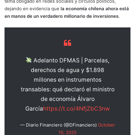
tema obligado en redes sociales y círculos políticos,
dejando en evidencia que
la economía chilena ahora está
en manos de un verdadero millonario de inversiones
.
Adelanto DFMAS | Parcelas,
derechos de agua y $1.898
millones en instrumentos
transables: qué declaró el ministro
de economía Álvaro
García
https://t.co/4NfjZbC3nw
— Diario Financiero (@DFinanciero)
October
10, 2025