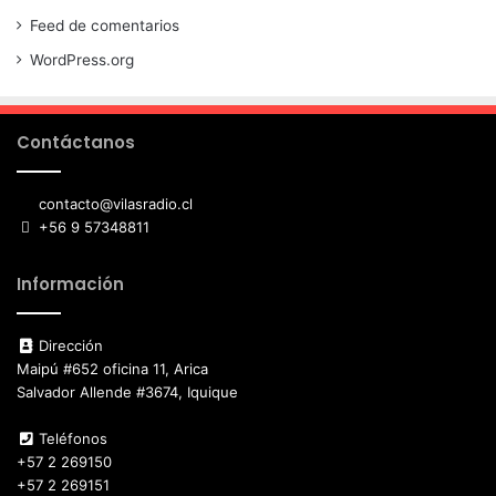
Feed de comentarios
WordPress.org
Contáctanos
contacto@vilasradio.cl
+56 9 57348811
Información
Dirección
Maipú #652 oficina 11, Arica
Salvador Allende #3674, Iquique
Teléfonos
+57 2 269150
+57 2 269151