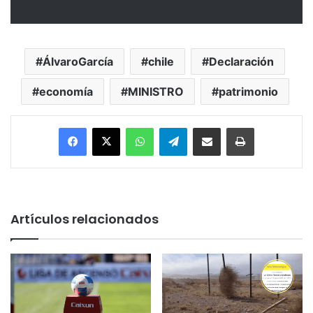
ÁlvaroGarcía
chile
Declaración
economía
MINISTRO
patrimonio
Facebook
X
WhatsApp
Telegram
Enviar vía email
Imprimir
Artículos relacionados