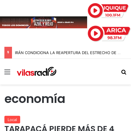
IRÁN CONDICIONA LA REAPERTURA DEL ESTRECHO DE ORMUZ Y EXIGE A ESTADOS UNIDOS EL FIN DEL BLOQUEO Y REPARACIONES DE GUERRA
Menú
B
economía
Local
TARAPACÁ PIERDE MÁS DE 4