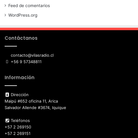
Feed de comentarios
WordPress.org
Contáctanos
contacto@vilasradio.cl
+56 9 57348811
Información
Dirección
Maipú #652 oficina 11, Arica
Salvador Allende #3674, Iquique
Teléfonos
+57 2 269150
+57 2 269151