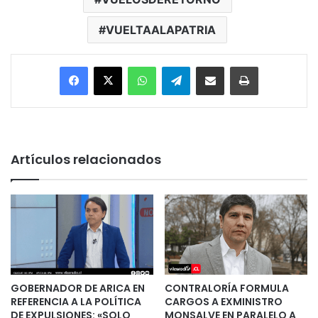
VUELTAALAPATRIA
Facebook
X
WhatsApp
Telegram
Enviar vía email
Imprimir
Artículos relacionados
GOBERNADOR DE ARICA EN
CONTRALORÍA FORMULA
REFERENCIA A LA POLÍTICA
CARGOS A EXMINISTRO
DE EXPULSIONES: «SOLO
MONSALVE EN PARALELO A