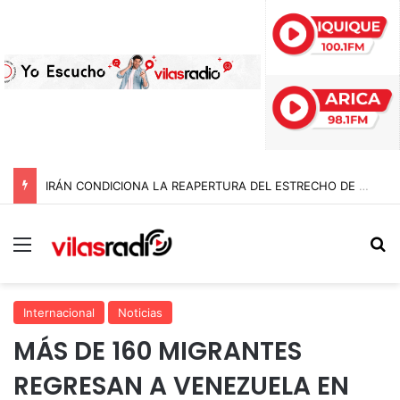
IRÁN CONDICIONA LA REAPERTURA DEL ESTRECHO DE ORMUZ Y EXIGE A ESTADOS UNIDOS EL FIN DEL BLOQUEO Y REPARACIONES DE GUERRA
Menú
B
Internacional
Noticias
MÁS DE 160 MIGRANTES
REGRESAN A VENEZUELA EN