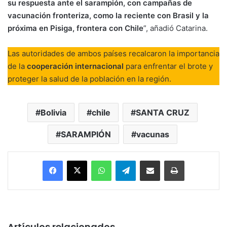
su respuesta ante el sarampión, con campañas de
vacunación fronteriza, como la reciente con Brasil y la
próxima en Pisiga, frontera con Chile
”, añadió Catarina.
Las autoridades de ambos países recalcaron la importancia
de la
cooperación internacional
para enfrentar el brote y
proteger la salud de la población en la región.
Bolivia
chile
SANTA CRUZ
SARAMPIÓN
vacunas
Facebook
X
WhatsApp
Telegram
Enviar vía email
Imprimir
Artículos relacionados