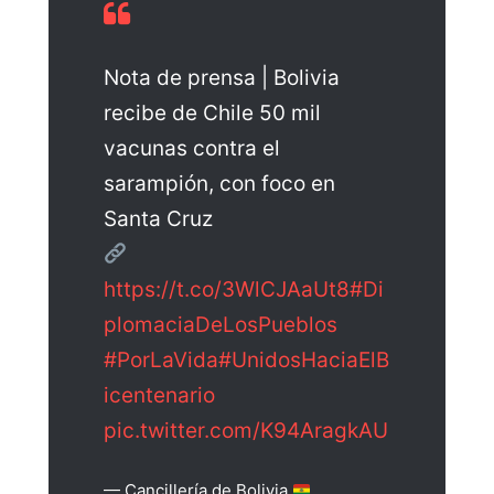
Nota de prensa | Bolivia
recibe de Chile 50 mil
vacunas contra el
sarampión, con foco en
Santa Cruz
https://t.co/3WlCJAaUt8
#Di
plomaciaDeLosPueblos
#PorLaVida
#UnidosHaciaElB
icentenario
pic.twitter.com/K94AragkAU
— Cancillería de Bolivia