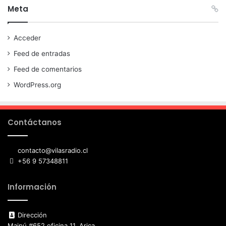
Meta
Acceder
Feed de entradas
Feed de comentarios
WordPress.org
Contáctanos
contacto@vilasradio.cl
+56 9 57348811
Información
Dirección
Maipú #652 oficina 11, Arica