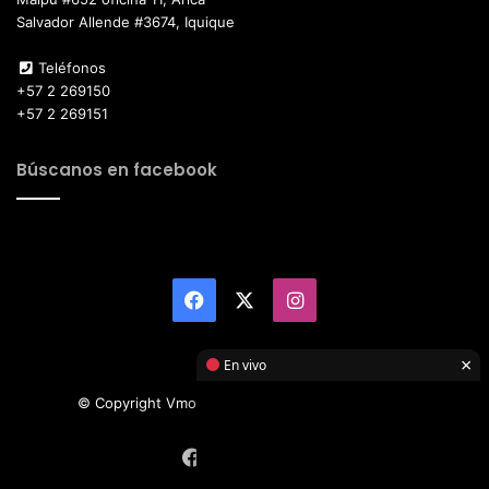
Salvador Allende #3674, Iquique
Teléfonos
+57 2 269150
+57 2 269151
Búscanos en facebook
Facebook
X
Instagram
×
En vivo
© Copyright Vmotor TI 2026, All Rights Reserved
Facebook
X
Instagram