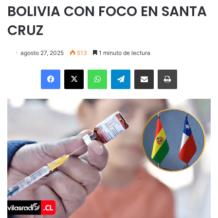
BOLIVIA CON FOCO EN SANTA
CRUZ
agosto 27, 2025
513
1 minuto de lectura
Facebook
X
WhatsApp
Telegram
Enviar vía email
Imprimir