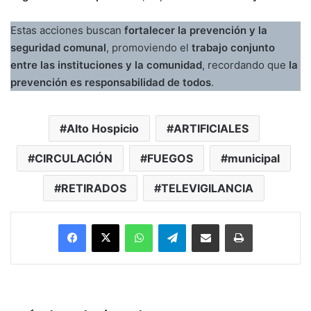
Estas acciones buscan
fortalecer la prevención y la
seguridad comunal
, promoviendo el
trabajo conjunto
entre las instituciones y la comunidad
, recordando que
la
prevención es responsabilidad de todos
.
Alto Hospicio
ARTIFICIALES
CIRCULACIÓN
FUEGOS
municipal
RETIRADOS
TELEVIGILANCIA
Facebook
X
WhatsApp
Telegram
Enviar vía email
Imprimir