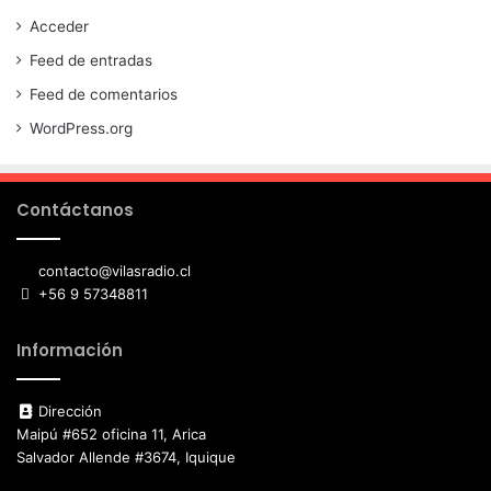
Acceder
Feed de entradas
Feed de comentarios
WordPress.org
Contáctanos
contacto@vilasradio.cl
+56 9 57348811
Información
Dirección
Maipú #652 oficina 11, Arica
Salvador Allende #3674, Iquique