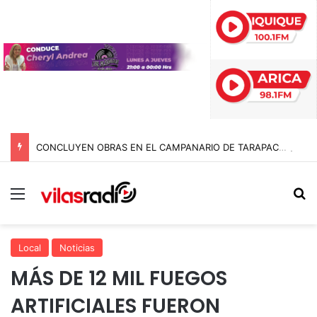
CONCLUYEN OBRAS EN EL CAMPANARIO DE TARAPACÁ Y GARANTIZAN LA SEGURIDAD PARA LA FIESTA DE SAN LORENZO
Menú
B
Local
Noticias
MÁS DE 12 MIL FUEGOS
ARTIFICIALES FUERON