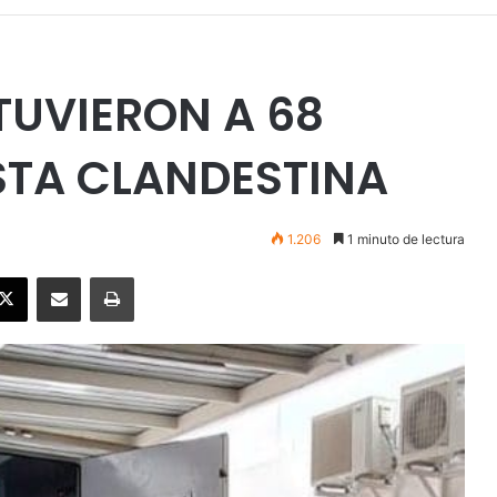
TUVIERON A 68
STA CLANDESTINA
1.206
1 minuto de lectura
ebook
X
Enviar vía email
Imprimir