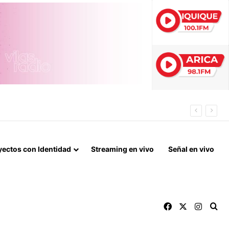
S
yectos con Identidad
Streaming en vivo
Señal en vivo
Facebook
X
Instag
Bu