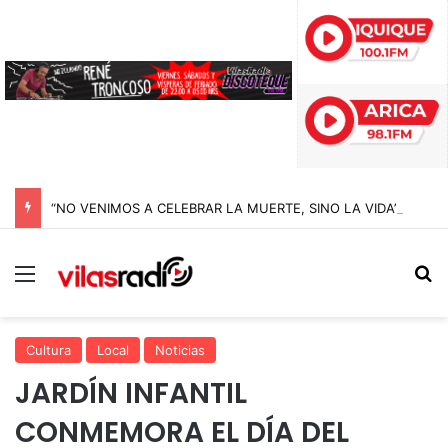
“NO VENIMOS A CELEBRAR LA MUERTE, SINO LA VIDA”: LA EMOTIVA ROMERÍA AL CEMENTERIO QUE MARCA EL CORAZÓN DE LA FIESTA DE SAN LORENZO
Menú
B
Cultura
Local
Noticias
JARDÍN INFANTIL
CONMEMORA EL DÍA DEL