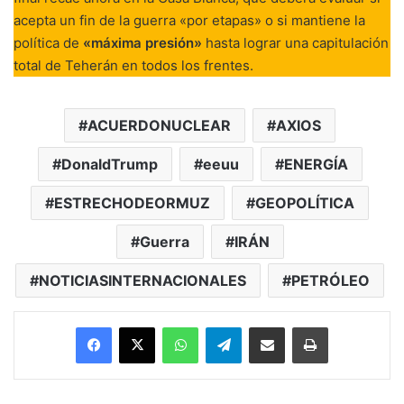
acepta un fin de la guerra «por etapas» o si mantiene la
política de
«máxima presión»
hasta lograr una capitulación
total de Teherán en todos los frentes.
ACUERDONUCLEAR
AXIOS
DonaldTrump
eeuu
ENERGÍA
ESTRECHODEORMUZ
GEOPOLÍTICA
Guerra
IRÁN
NOTICIASINTERNACIONALES
PETRÓLEO
Facebook
X
WhatsApp
Telegram
Enviar vía email
Imprimir