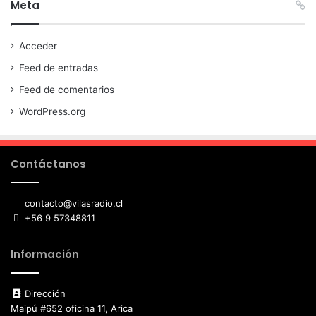
Meta
Acceder
Feed de entradas
Feed de comentarios
WordPress.org
Contáctanos
contacto@vilasradio.cl
+56 9 57348811
Información
Dirección
Maipú #652 oficina 11, Arica