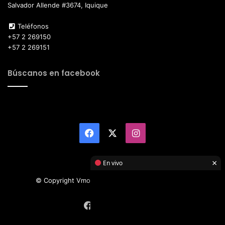
Salvador Allende #3674, Iquique
Teléfonos
+57 2 269150
+57 2 269151
Búscanos en facebook
Facebook
X
Instagram
×
En vivo
© Copyright Vmotor TI 2026, All Rights Reserved
Facebook
X
Instagram