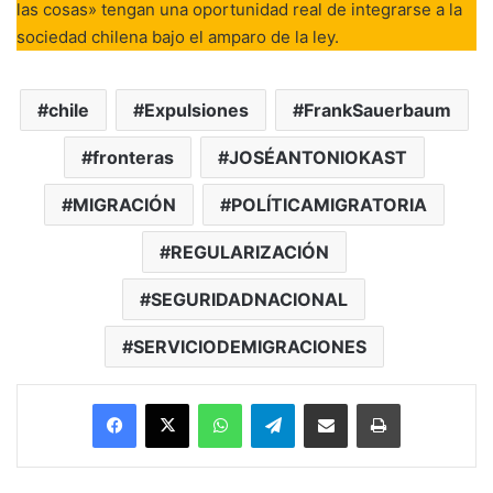
las cosas» tengan una oportunidad real de integrarse a la
sociedad chilena bajo el amparo de la ley.
chile
Expulsiones
FrankSauerbaum
fronteras
JOSÉANTONIOKAST
MIGRACIÓN
POLÍTICAMIGRATORIA
REGULARIZACIÓN
SEGURIDADNACIONAL
SERVICIODEMIGRACIONES
Facebook
X
WhatsApp
Telegram
Enviar vía email
Imprimir