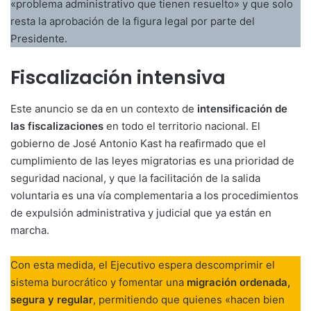
«problema administrativo que tienen resuelto» y que solo
resta la aprobación de la figura legal por parte del
Presidente.
Fiscalización intensiva
Este anuncio se da en un contexto de
intensificación de
las fiscalizaciones
en todo el territorio nacional. El
gobierno de José Antonio Kast ha reafirmado que el
cumplimiento de las leyes migratorias es una prioridad de
seguridad nacional, y que la facilitación de la salida
voluntaria es una vía complementaria a los procedimientos
de expulsión administrativa y judicial que ya están en
marcha.
Con esta medida, el Ejecutivo espera descomprimir el
sistema burocrático y fomentar una
migración ordenada,
segura y regular
, permitiendo que quienes «hacen bien