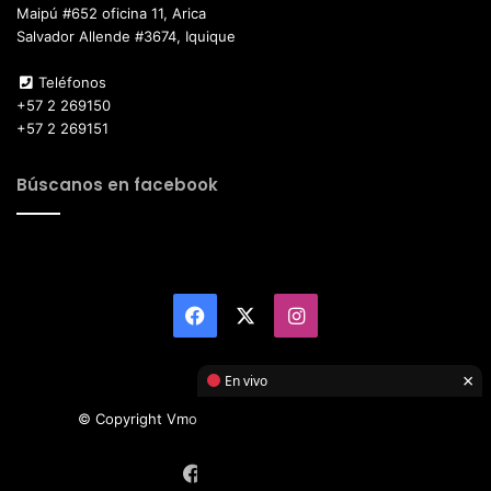
Maipú #652 oficina 11, Arica
Salvador Allende #3674, Iquique
Teléfonos
+57 2 269150
+57 2 269151
Búscanos en facebook
Facebook
X
Instagram
×
En vivo
© Copyright Vmotor TI 2026, All Rights Reserved
Facebook
X
Instagram