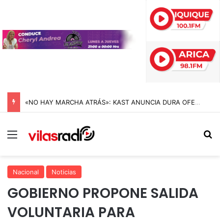
«NO HAY MARCHA ATRÁS»: KAST ANUNCIA DURA OFENSIVA CONTRA EL CRIMEN ORGANIZADO Y REIVINDICA LA MEGARREFORMA EN CADENA NACIONAL
Menú
B
Nacional
Noticias
GOBIERNO PROPONE SALIDA
VOLUNTARIA PARA