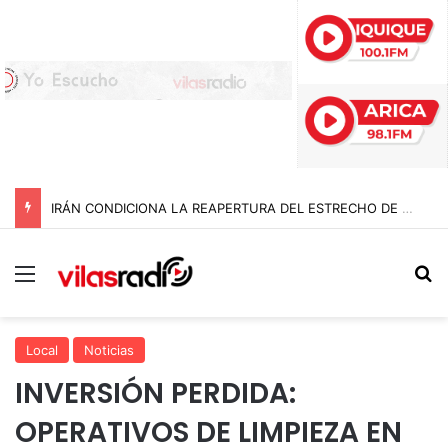
IRÁN CONDICIONA LA REAPERTURA DEL ESTRECHO DE ORMUZ Y EXIGE A ESTADOS UNIDOS EL FIN DEL BLOQUEO Y REPARACIONES DE GUERRA
Menú
B
Local
Noticias
INVERSIÓN PERDIDA:
OPERATIVOS DE LIMPIEZA EN