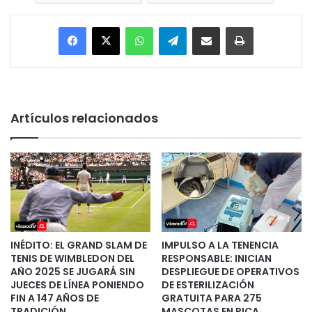
Facebook
X
WhatsApp
Telegram
Enviar vía email
Imprimir
Artículos relacionados
INÉDITO: EL GRAND SLAM DE
IMPULSO A LA TENENCIA
TENIS DE WIMBLEDON DEL
RESPONSABLE: INICIAN
AÑO 2025 SE JUGARÁ SIN
DESPLIEGUE DE OPERATIVOS
JUECES DE LÍNEA PONIENDO
DE ESTERILIZACIÓN
FIN A 147 AÑOS DE
GRATUITA PARA 275
TRADICIÓN
MASCOTAS EN PICA