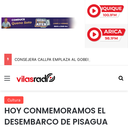
CONSEJERA CALLPA EMPLAZA AL GOBERNADOR POR COMPROMISOS CON EL SECTOR AGRÍCOLA DE TARAPACÁ
Menú
B
Cultura
HOY CONMEMORAMOS EL
DESEMBARCO DE PISAGUA