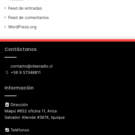
Feed de entradas
Feed de comentarios
WordPress.org
Contáctanos
contacto@vilasradio.cl
+56 9 57348811
Información
Dirección
Maipú #652 oficina 11, Arica
Salvador Allende #3674, Iquique
Teléfonos