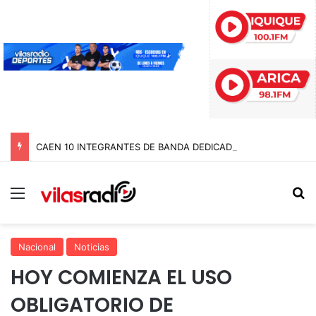
CAEN 10 INTEGRANTES DE BANDA DEDICADA A LA TRATA Y EXPLOTACIÓN SEXUAL DE MENORES EN TARAPACÁ
Menú
B
Nacional
Noticias
HOY COMIENZA EL USO
OBLIGATORIO DE