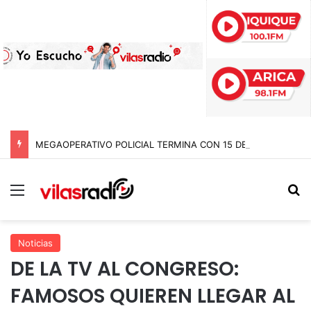
MEGAOPERATIVO POLICIAL TERMINA CON 15 DETENIDOS Y SIETE NOTIFICACIONES DE EXPULSIÓN DE EXTRANJEROS EN TARAPACÁ
Menú
B
Noticias
DE LA TV AL CONGRESO:
FAMOSOS QUIEREN LLEGAR AL