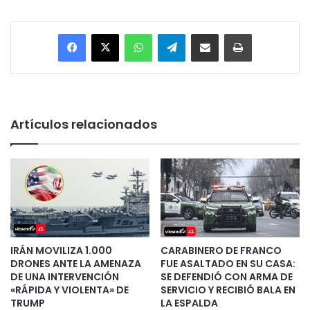
Facebook
X
WhatsApp
Telegram
Enviar vía email
Imprimir
Artículos relacionados
IRÁN MOVILIZA 1.000
CARABINERO DE FRANCO
DRONES ANTE LA AMENAZA
FUE ASALTADO EN SU CASA:
DE UNA INTERVENCIÓN
SE DEFENDIÓ CON ARMA DE
«RÁPIDA Y VIOLENTA» DE
SERVICIO Y RECIBIÓ BALA EN
TRUMP
LA ESPALDA