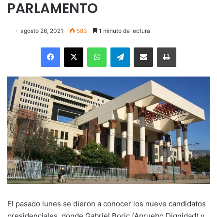
PARLAMENTO
agosto 26, 2021
583
1 minuto de lectura
Facebook
X
WhatsApp
Telegram
Enviar vía email
Imprimir
El pasado lunes se dieron a conocer los nueve candidatos
presidenciales, donde Gabriel Boric (Apruebo Dignidad) y