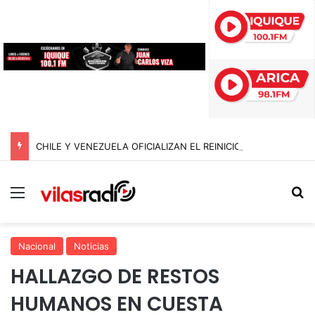
CHILE Y VENEZUELA OFICIALIZAN EL REINICIO DE RELACIONES CONSULARES Y AVANZAN HACIA LA NORMALIZACIÓN DE VÍNCULOS BILATERALES
Menú
B
Nacional
Noticias
HALLAZGO DE RESTOS
HUMANOS EN CUESTA