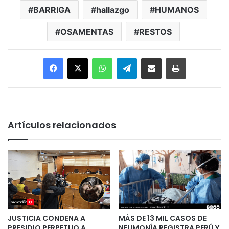
BARRIGA
hallazgo
HUMANOS
OSAMENTAS
RESTOS
Facebook
X
WhatsApp
Telegram
Enviar vía email
Imprimir
Artículos relacionados
JUSTICIA CONDENA A
MÁS DE 13 MIL CASOS DE
PRESIDIO PERPETUO A
NEUMONÍA REGISTRA PERÚ Y