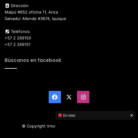
Dirección
Maipú #652 oficina 11, Arica
Salvador Allende #3674, Iquique
Teléfonos
+57 2 269150
+57 2 269151
Búscanos en facebook
Facebook
X
Instagram
×
En vivo
© Copyright Vmotor TI 2026, All Rights Reserved