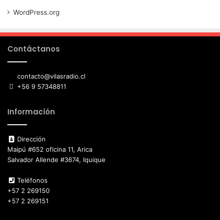
WordPress.org
Contáctanos
contacto@vilasradio.cl
+56 9 57348811
Información
Dirección
Maipú #652 oficina 11, Arica
Salvador Allende #3674, Iquique
Teléfonos
+57 2 269150
+57 2 269151