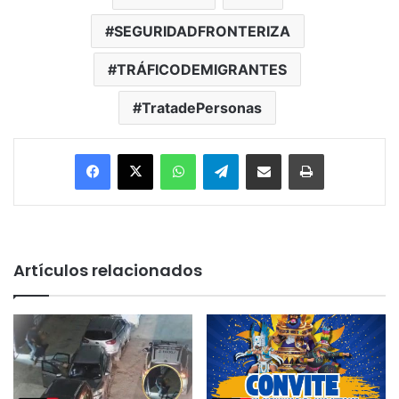
SEGURIDADFRONTERIZA
TRÁFICODEMIGRANTES
TratadePersonas
Facebook
X
WhatsApp
Telegram
Enviar vía email
Imprimir
Artículos relacionados