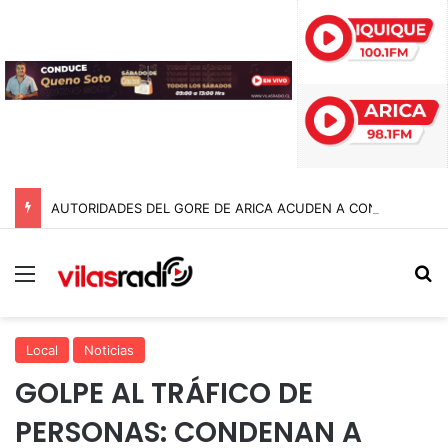
AUTORIDADES DEL GORE DE ARICA ACUDEN A CONTRALORÍA TRAS IRREGULARIDADES POR $95 MIL MILLONES EN LA GESTIÓN ANTERIOR
Menú
B
Local
Noticias
GOLPE AL TRÁFICO DE
PERSONAS: CONDENAN A