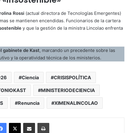
rolina Rossi
(actual directora de Tecnologías Emergentes)
armas se mantienen encendidas. Funcionarios de la cartera
sostenible
y que la gestión de la ministra Lincolao enfrenta
l gabinete de Kast
, marcando un precedente sobre las
tivo y la operatividad técnica de los ministerios.
026
Ciencia
CRISISPOLÍTICA
TONIOKAST
MINISTERIODECIENCIA
S
Renuncia
XIMENALINCOLAO
Facebook
X
Enviar vía email
Imprimir