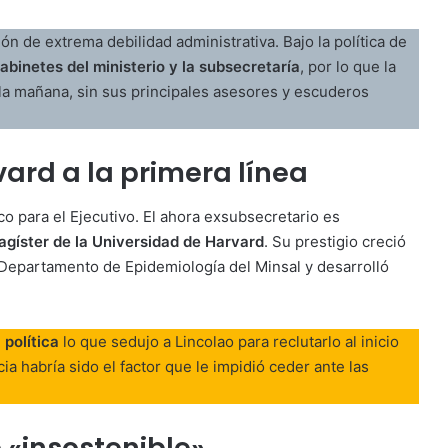
ón de extrema debilidad administrativa. Bajo la política de
abinetes del ministerio y la subsecretaría
, por lo que la
 la mañana, sin sus principales asesores y escuderos
rvard a la primera línea
o para el Ejecutivo. El ahora exsubsecretario es
agíster de la Universidad de Harvard
. Su prestigio creció
Departamento de Epidemiología del Minsal y desarrolló
 política
lo que sedujo a Lincolao para reclutarlo al inicio
 habría sido el factor que le impidió ceder ante las
 «insostenible»