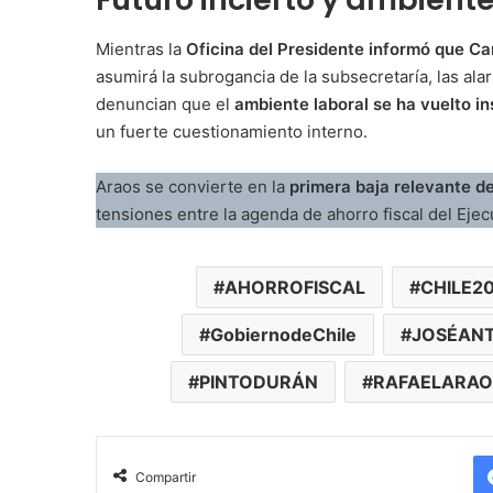
Mientras la
Oficina del Presidente informó que Ca
asumirá la subrogancia de la subsecretaría, las al
denuncian que el
ambiente laboral se ha vuelto in
un fuerte cuestionamiento interno.
Araos se convierte en la
primera baja relevante de
tensiones entre la agenda de ahorro fiscal del Ejecu
AHORROFISCAL
CHILE2
GobiernodeChile
JOSÉAN
PINTODURÁN
RAFAELARAO
Compartir