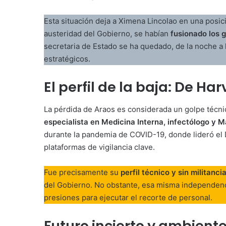
Esta situación deja a Ximena Lincolao en una posici
austeridad del Gobierno, se habían
fusionado los g
secretaria de Estado se ha quedado, de la noche a
estratégicos.
El perfil de la baja: De Ha
La pérdida de Araos es considerada un golpe técnic
especialista en Medicina Interna, infectólogo y M
durante la pandemia de COVID-19, donde lideró el 
plataformas de vigilancia clave.
Fue precisamente su
perfil técnico y sin militancia
del Gobierno. No obstante, esa misma independencia
presiones para ejecutar el recorte de personal.
Futuro incierto y ambiente