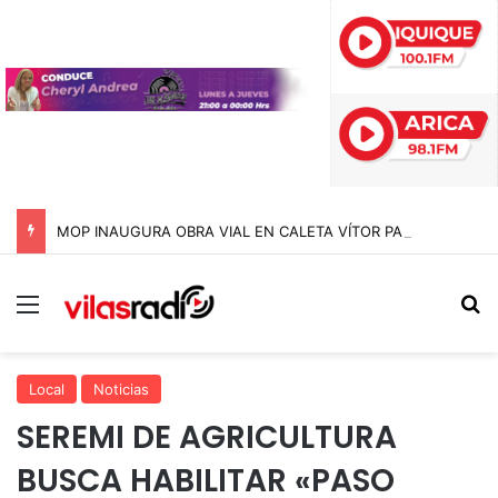
MOP INAUGURA OBRA VIAL EN CALETA VÍTOR PARA EVITAR CORTES DE RUTA DURANTE LAS CRECIDAS ESTIVALES EN ARICA Y PARINACOTA
Menú
B
Local
Noticias
SEREMI DE AGRICULTURA
BUSCA HABILITAR «PASO