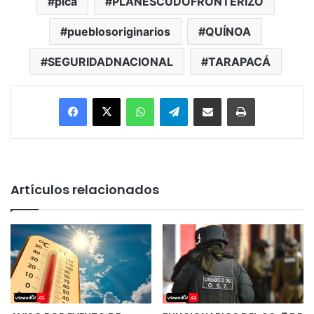
pica
PLANESCUDOFRONTERIZO
pueblosoriginarios
QUÍNOA
SEGURIDADNACIONAL
TARAPACÁ
Facebook
X
WhatsApp
Telegram
Enviar vía email
Imprimir
Artículos relacionados