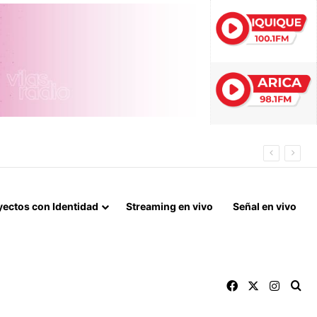
S
yectos con Identidad
Streaming en vivo
Señal en vivo
Facebook
X
Instag
Bu