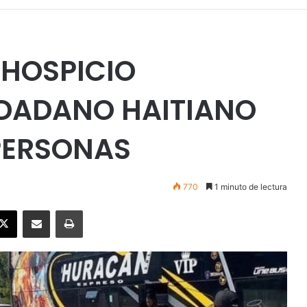
 HOSPICIO
UDADANO HAITIANO
PERSONAS
770
1 minuto de lectura
ebook
X
Enviar vía email
Imprimir