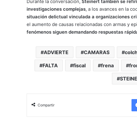
Durante la conversación,
Steinert también se refi
investigaciones complejas
, a los avances en la co
situación delictual vinculada a organizaciones cri
el aumento de causas relacionadas con armas y epi
fenómenos siguen demandando respuestas rápidas
ADVIERTE
CAMARAS
colc
FALTA
fiscal
frena
fro
STEIN
Compartir