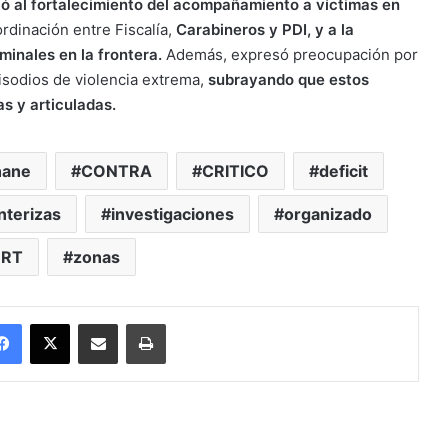
rió al fortalecimiento del acompañamiento a víctimas en
ordinación entre Fiscalía,
Carabineros y PDI, y a la
minales en la frontera.
Además, expresó preocupación por
sodios de violencia extrema,
subrayando que estos
 y articuladas.
hane
CONTRA
CRITICO
deficit
nterizas
investigaciones
organizado
ERT
zonas
Facebook
X
Enviar vía email
Imprimir