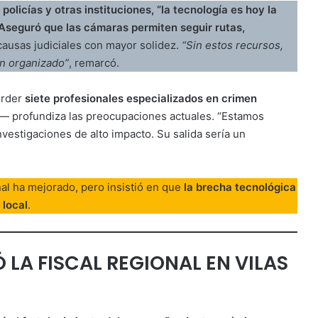
 policías y otras instituciones, “la tecnología es hoy la
 Aseguró que las cámaras permiten seguir rutas,
 causas judiciales con mayor solidez.
“Sin estos recursos,
en organizado”
, remarcó.
erder
siete profesionales especializados en crimen
o— profundiza las preocupaciones actuales. “Estamos
estigaciones de alto impacto. Su salida sería un
nal ha mejorado, pero insistió en que
la brecha tecnológica
 local
.
LA FISCAL REGIONAL EN VILAS