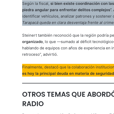
Según la fiscal,
si bien existe coordinación con las
piedra angular para enfrentar delitos complejos”.
identificar vehículos, analizar patrones y sostener
Tarapacá queda en clara desventaja frente al crim
Steinert también reconoció que la región podría p
organizado
, lo que —sumado al déficit tecnológic
hablando de equipos con años de experiencia en inv
retroceso”, advirtió.
Finalmente, destacó que la colaboración institucio
es hoy la principal deuda en materia de seguridad
OTROS TEMAS QUE ABORDÓ 
RADIO