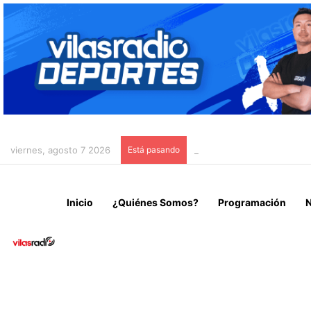
viernes, agosto 7 2026
Está pasando
CAEN 10 INTEGRANTES D
Inicio
¿Quiénes Somos?
Programación
N