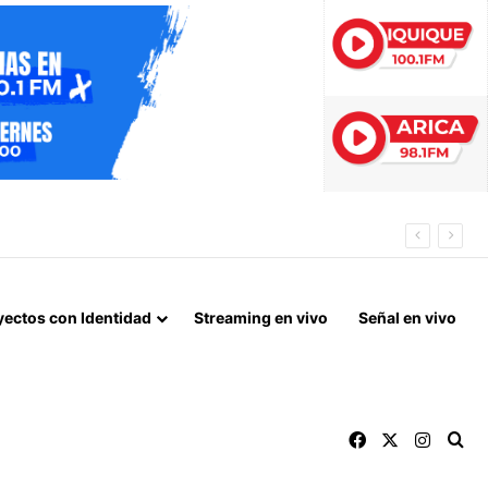
 EN TARAPACÁ
yectos con Identidad
Streaming en vivo
Señal en vivo
Facebook
X
Instag
Bu