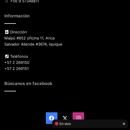
+56 9 57348811
Información
Dirección
Maipú #652 oficina 11, Arica
Salvador Allende #3674, Iquique
Teléfonos
+57 2 269150
+57 2 269151
Búscanos en facebook
Facebook
X
Instagram
×
En vivo