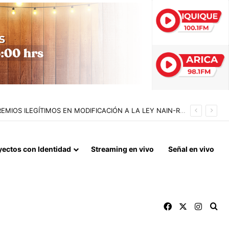
BANCADA COMUNISTA BUSCA ELEVAR A TRES AÑOS DE CÁRCEL LAS PENAS A POLICÍAS POR APREMIOS ILEGÍTIMOS EN MODIFICACIÓN A LA LEY NAIN-RETAMAL
yectos con Identidad
Streaming en vivo
Señal en vivo
Facebook
X
Instag
Bu