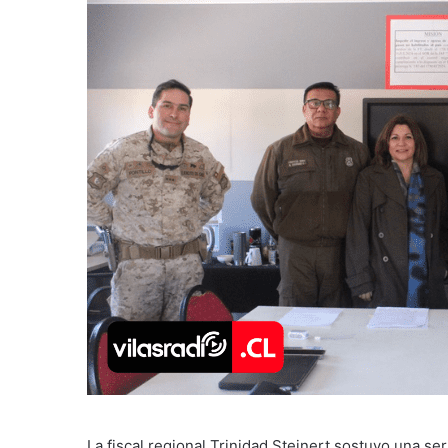
La fiscal regional Trinidad Steinert sostuvo una se