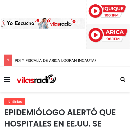
PDI Y FISCALÍA DE ARICA LOGRAN INCAUTAR 28 KILOS DE MARIHUANA OCULTOS EN UN CAMIÓN DE ALTO TONELAJE EN CHUNGARÁ
Menú
B
Noticias
EPIDEMIÓLOGO ALERTÓ QUE
HOSPITALES EN EE.UU. SE