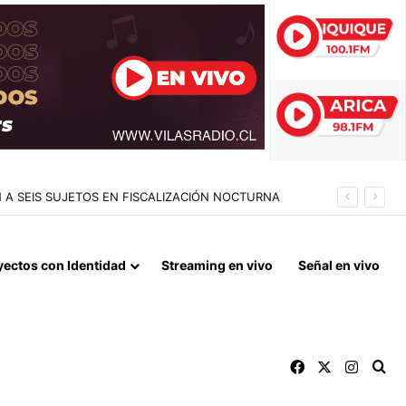
RAN RUCO USADO COMO CENTRO DE ACOPIO
yectos con Identidad
Streaming en vivo
Señal en vivo
Facebook
X
Instag
Bu