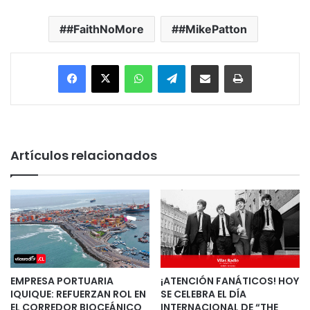
#FaithNoMore
#MikePatton
Facebook
X
WhatsApp
Telegram
Enviar vía email
Imprimir
Artículos relacionados
EMPRESA PORTUARIA
¡ATENCIÓN FANÁTICOS! HOY
IQUIQUE: REFUERZAN ROL EN
SE CELEBRA EL DÍA
EL CORREDOR BIOCEÁNICO
INTERNACIONAL DE “THE