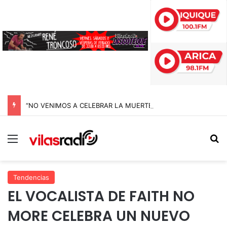
“NO VENIMOS A CELEBRAR LA MUERTE, SINO LA VIDA”: LA EMOTIVA ROMERÍA AL CEMENTERIO QUE MARCA EL CORAZÓN DE LA FIESTA DE SAN LORENZO
Menú
B
Tendencias
EL VOCALISTA DE FAITH NO
MORE CELEBRA UN NUEVO