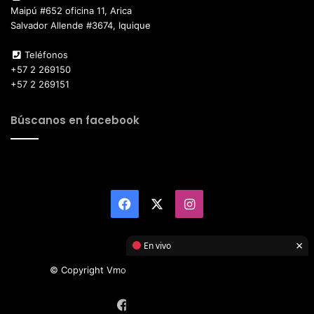
Maipú #652 oficina 11, Arica
Salvador Allende #3674, Iquique
Teléfonos
+57 2 269150
+57 2 269151
Búscanos en facebook
Facebook
X
Instagram
×
En vivo
© Copyright Vmotor TI 2026, All Rights Reserved
Facebook
X
Instagram