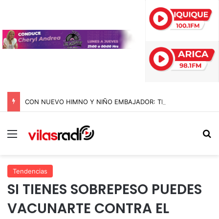
CON NUEVO HIMNO Y NIÑO EMBAJADOR: TELETÓN ARRANCA SU CAMPAÑA 2026 CON LA META DE SUPERAR LOS $44 MIL MILLONES
Menú
B
Tendencias
SI TIENES SOBREPESO PUEDES
VACUNARTE CONTRA EL