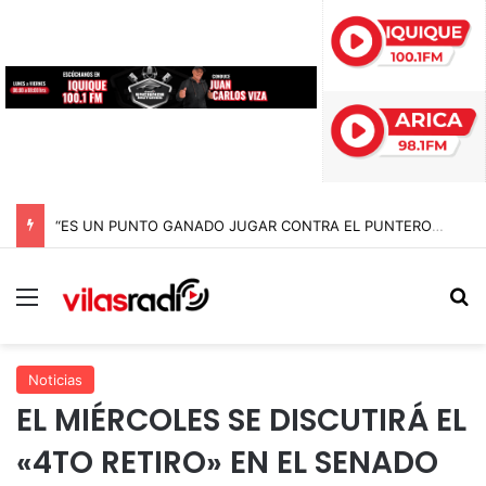
“ES UN PUNTO GANADO JUGAR CONTRA EL PUNTERO” HERNÁN PEÑA TRAS EL EMPATE CON COBRELOA
Menú
B
Noticias
EL MIÉRCOLES SE DISCUTIRÁ EL
«4TO RETIRO» EN EL SENADO