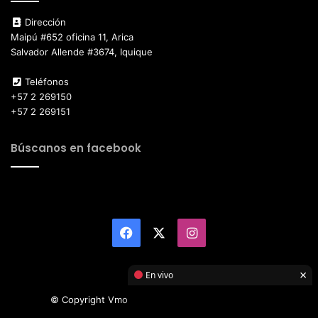
Dirección
Maipú #652 oficina 11, Arica
Salvador Allende #3674, Iquique
Teléfonos
+57 2 269150
+57 2 269151
Búscanos en facebook
Facebook
X
Instagram
×
En vivo
© Copyright Vmotor TI 2026, All Rights Reserved