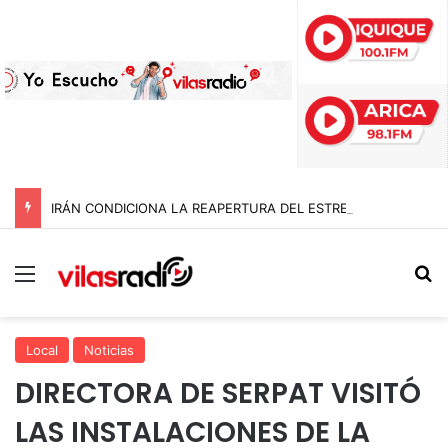
IRÁN CONDICIONA LA REAPERTURA DEL ESTRECHO DE ORMUZ Y EXIGE A ESTADOS UNIDOS EL FIN DEL BLOQUEO Y REPARACIONES DE GUERRA
Menú
B
Local
Noticias
DIRECTORA DE SERPAT VISITÓ
LAS INSTALACIONES DE LA