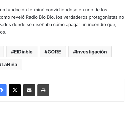
a fundación terminó convirtiéndose en uno de los
, como reveló Radio Bío Bío, los verdaderos protagonistas no
privados donde se diseñaba cómo apagar un incendio que,
os.
ElDiablo
GORE
Investigación
LaNiña
Facebook
X
Enviar vía email
Imprimir