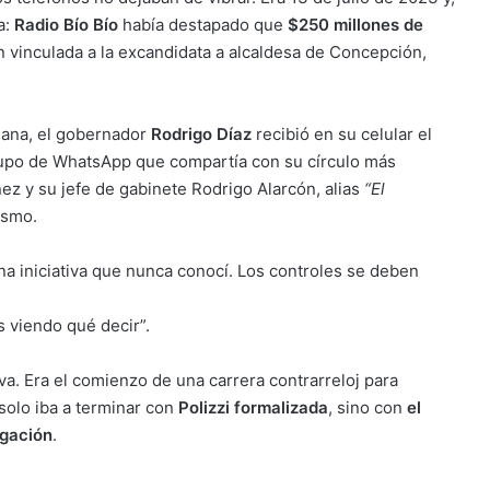
a:
Radio Bío Bío
había destapado que
$250 millones de
 vinculada a la excandidata a alcaldesa de Concepción,
añana, el gobernador
Rodrigo Díaz
recibió en su celular el
grupo de WhatsApp que compartía con su círculo más
ez y su jefe de gabinete Rodrigo Alarcón, alias
“El
ismo.
na iniciativa que nunca conocí. Los controles se deben
 viendo qué decir”.
va. Era el comienzo de una carrera contrarreloj para
olo iba a terminar con
Polizzi formalizada
, sino con
el
igación
.