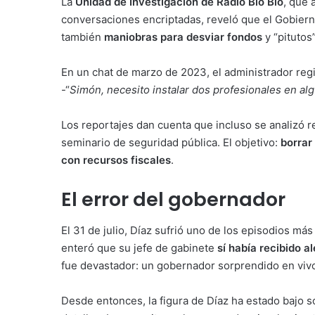
La
Unidad de Investigación de Radio Bío Bío
, que 
conversaciones encriptadas, reveló que el Gobier
también
maniobras para desviar fondos
y “pitutos
En un chat de marzo de 2023, el administrador regio
-“
Simón, necesito instalar dos profesionales en a
Los reportajes dan cuenta que incluso se analizó re
seminario de seguridad pública. El objetivo:
borrar
con recursos fiscales
.
El error del gobernador
El 31 de julio, Díaz sufrió uno de los episodios má
enteró que su jefe de gabinete
sí había recibido a
fue devastador: un gobernador sorprendido en vivo,
Desde entonces, la figura de Díaz ha estado bajo