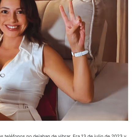
os teléfonos no dejaban de vibrar. Era 13 de julio de 2023 y,