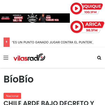
“ES UN PUNTO GANADO JUGAR CONTRA EL PUNTERO” HERNÁN PEÑA TRAS EL EMPATE CON COBRELOA
Menú
B
BíoBío
Nacional
CHILE ARDE BAJO DECRETO Y