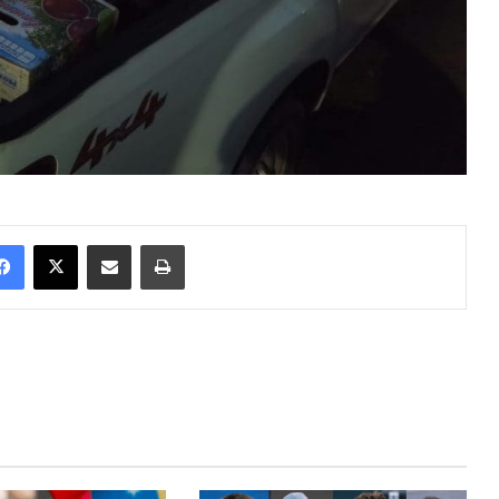
Facebook
X
Enviar vía email
Imprimir