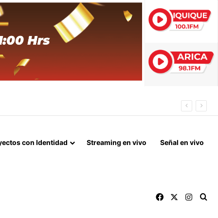
 FIN DEL BLOQUEO Y REPARACIONES DE GUERRA
yectos con Identidad
Streaming en vivo
Señal en vivo
Facebook
X
Instag
Bu