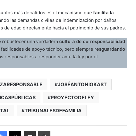
puntos más debatidos es el mecanismo que
facilita la
izando las demandas civiles de indemnización por daños
s de edad directamente hacia el patrimonio de sus padres.
de robustecer una verdadera
cultura de corresponsabilidad
s facilidades de apoyo técnico, pero siempre
resguardando
os responsables a responder ante la ley por el
NZARESPONSABLE
JOSÉANTONIOKAST
TICASPÚBLICAS
PROYECTODELEY
TAL
TRIBUNALESDEFAMILIA
Facebook
X
Enviar vía email
Imprimir