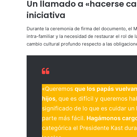
Un llamado a «hacerse car
iniciativa
Durante la ceremonia de firma del documento, el M
intra-familiar y la necesidad de restaurar el rol de
cambio cultural profundo respecto a las obligacione
«Queremos
que los papás vuelvan 
hijos
, que es difícil y queremos h
significado de lo que es cuidar un
parte más fácil.
Hagámonos cargo 
categórica el Presidente Kast dura