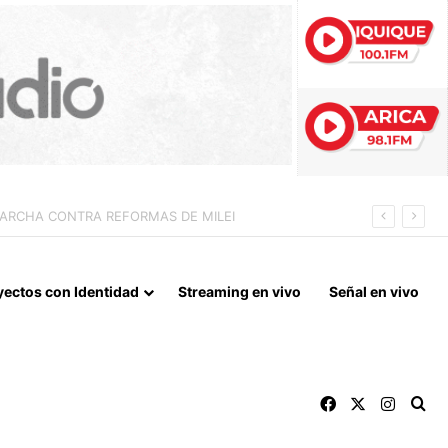
 LA NORMALIZACIÓN DE VÍNCULOS BILATERALES
yectos con Identidad
Streaming en vivo
Señal en vivo
Facebook
X
Instag
Bu