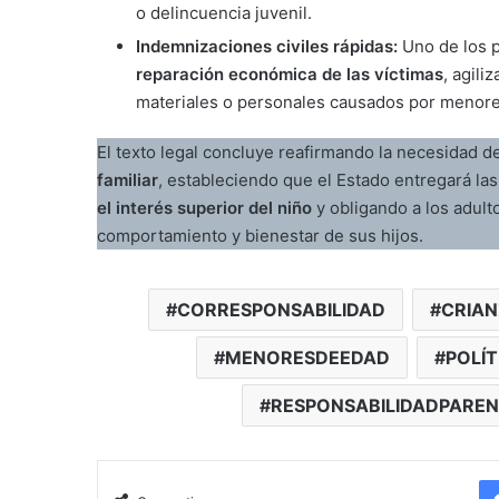
o delincuencia juvenil.
Indemnizaciones civiles rápidas:
Uno de los 
reparación económica de las víctimas
, agil
materiales o personales causados por menore
El texto legal concluye reafirmando la necesidad 
familiar
, estableciendo que el Estado entregará la
el interés superior del niño
y obligando a los adult
comportamiento y bienestar de sus hijos.
CORRESPONSABILIDAD
CRIA
MENORESDEEDAD
POLÍ
RESPONSABILIDADPAREN