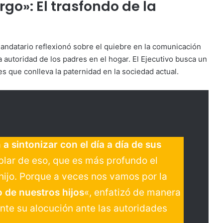
go»: El trasfondo de la
andatario reflexionó sobre el quiebre en la comunicación
 la autoridad de los padres en el hogar. El Ejecutivo busca un
s que conlleva la paternidad en la sociedad actual.
a sintonizar con el día a día de sus
ablar de eso, que es más profundo el
 hijo. Porque a veces nos vamos por la
de nuestros hijos
«, enfatizó de manera
nte su alocución ante las autoridades