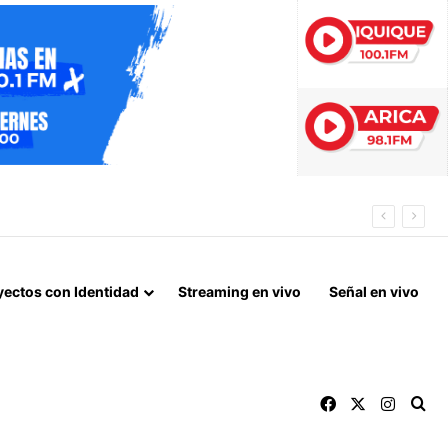
yectos con Identidad
Streaming en vivo
Señal en vivo
Facebook
X
Instag
Bu