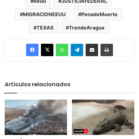
eeuu
JUSTICIAFEDERAL
MIGRACIONEEUU
PenadeMuerte
TEXAS
TrendeAragua
Facebook
X
WhatsApp
Telegram
Enviar vía email
Imprimir
Artículos relacionados