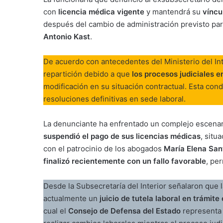
con
licencia médica vigente
y mantendrá su
víncu
después del cambio de administración previsto pa
Antonio Kast
.
De acuerdo con antecedentes del Ministerio del Inte
repartición debido a que
los procesos judiciales 
modificación en su situación contractual. Esta con
resoluciones definitivas en sede laboral.
La denunciante ha enfrentado un complejo escenar
suspendió el pago de sus licencias médicas
, situ
con el patrocinio de los abogados
María Elena San
finalizó recientemente con un fallo favorable
, pe
Desde la Subsecretaría del Interior señalaron que l
actualmente un
juicio de tutela laboral en trámit
cual el
Consejo de Defensa del Estado
representa 