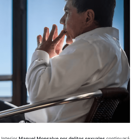
 Interior
Manuel Monsalve por delitos sexuales
continuará