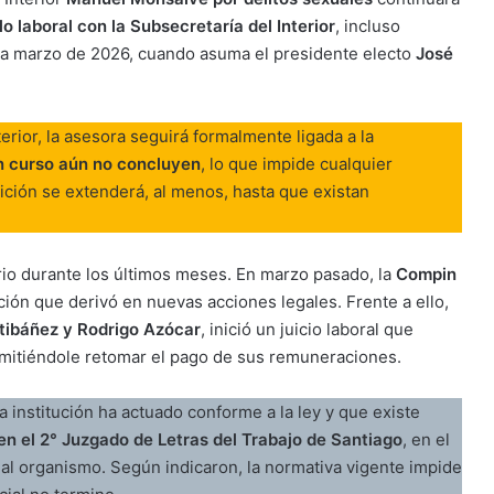
lo laboral con la Subsecretaría del Interior
, incluso
ra marzo de 2026, cuando asuma el presidente electo
José
rior, la asesora seguirá formalmente ligada a la
en curso aún no concluyen
, lo que impide cualquier
dición se extenderá, al menos, hasta que existan
io durante los últimos meses. En marzo pasado, la
Compin
ación que derivó en nuevas acciones legales. Frente a ello,
tibáñez y Rodrigo Azócar
, inició un juicio laboral que
rmitiéndole retomar el pago de sus remuneraciones.
a institución ha actuado conforme a la ley y que existe
e en el 2° Juzgado de Letras del Trabajo de Santiago
, en el
al organismo. Según indicaron, la normativa vigente impide