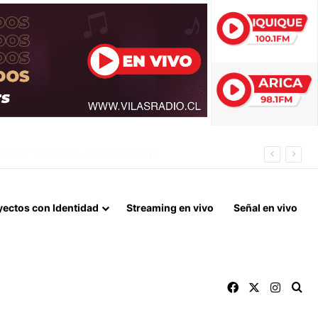
IL MILLONES EN LA GESTIÓN ANTERIOR
yectos con Identidad
Streaming en vivo
Señal en vivo
Facebook
X
Instag
Bu