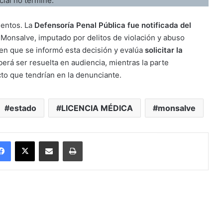
cial no termine.
ientos. La
Defensoría Penal Pública fue notificada del
Monsalve, imputado por delitos de violación y abuso
 en que se informó esta decisión y evalúa
solicitar la
berá ser resuelta en audiencia, mientras la parte
to que tendrían en la denunciante.
estado
LICENCIA MÉDICA
monsalve
Facebook
X
Enviar vía email
Imprimir