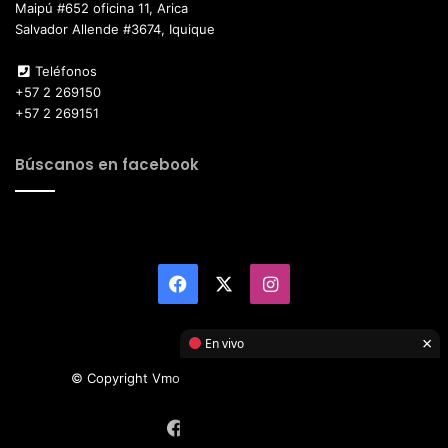
Maipú #652 oficina 11, Arica
Salvador Allende #3674, Iquique
Teléfonos
+57 2 269150
+57 2 269151
Búscanos en facebook
Facebook
X
Instagram
×
En vivo
© Copyright Vmotor TI 2026, All Rights Reserved
Facebook
X
Instagram