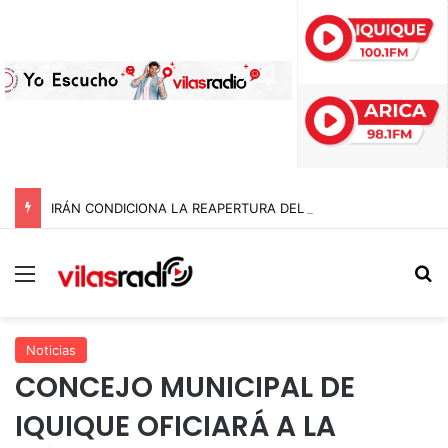
IRÁN CONDICIONA LA REAPERTURA DEL ESTRECHO DE ORMUZ Y EXIGE A ESTADOS UNIDOS EL FIN DEL BLOQUEO Y REPARACIONES DE GUERRA
Menú
B
Noticias
CONCEJO MUNICIPAL DE
IQUIQUE OFICIARÁ A LA