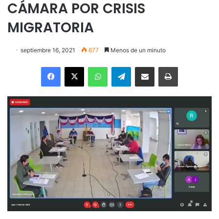
CÁMARA POR CRISIS
MIGRATORIA
septiembre 16, 2021
677
Menos de un minuto
Facebook
X
WhatsApp
Telegram
Enviar vía email
Imprimir