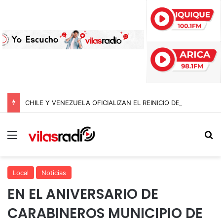
CHILE Y VENEZUELA OFICIALIZAN EL REINICIO DE RELACIONES CONSULARES Y AVANZAN HACIA LA NORMALIZACIÓN DE VÍNCULOS BILATERALES
Menú
B
Local
Noticias
EN EL ANIVERSARIO DE
CARABINEROS MUNICIPIO DE