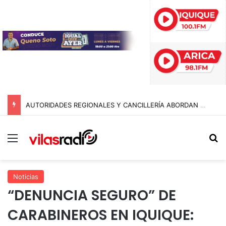
AUTORIDADES REGIONALES Y CANCILLERÍA ABORDAN SEGURIDAD TRANSNACIONAL EN EL CORREDOR BIOCEÁNICO
Menú
B
Noticias
“DENUNCIA SEGURO” DE
CARABINEROS EN IQUIQUE: