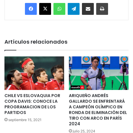
Facebook
X
WhatsApp
Telegram
Enviar vía email
Imprimir
Artículos relacionados
CHILE VS ESLOVAQUIA POR
ARIQUEÑO ANDRÉS
COPA DAVIS: CONOCE LA
GALLARDO SE ENFRENTARÁ
PROGRAMACION DE LOS
A CAMPEÓN OLÍMPICO EN
PARTIDOS
RONDA DE ELIMINACIÓN DEL
TIRO CON ARCO EN PARÍS
septiembre 15, 2021
2024
julio 25, 2024